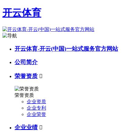
开云体育
开云体育-开云(中国)一站式服务官方网站
公司简介
荣誉资质

荣誉资质
企业资质
企业专利
企业荣誉
企业业绩
