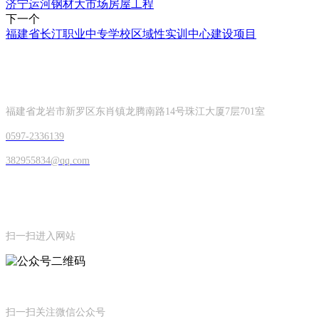
济宁运河钢材大市场房屋工程
下一个
福建省长汀职业中专学校区域性实训中心建设项目
CONTACT INFORMATION
联系方式
福建省龙岩市新罗区东肖镇龙腾南路14号珠江大厦7层701室
0597-2336139
382955834@qq.com
WEBSITE QR CODE
网站二维码
扫一扫进入网站
微信公众号
扫一扫关注微信公众号