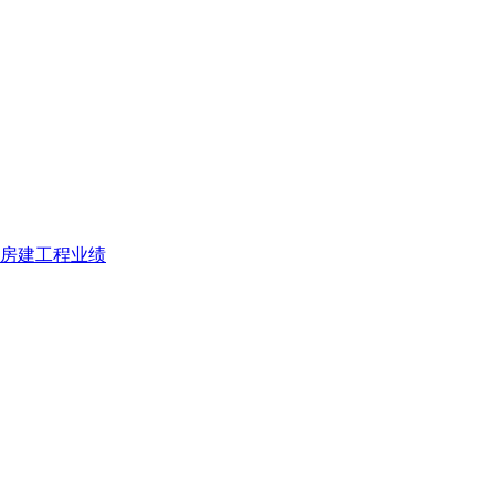
房建工程业绩