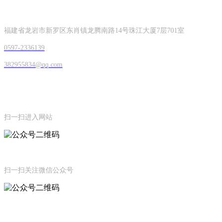
联系方式
福建省龙岩市新罗区东肖镇龙腾南路14号珠江大厦7层701室
0597-2336139
382955834@qq.com
WEBSITE QR CODE
网站二维码
扫一扫进入网站
微信公众号
扫一扫关注微信公众号
ONLINE MESSAGE