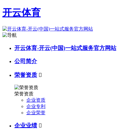
开云体育
开云体育-开云(中国)一站式服务官方网站
公司简介
荣誉资质

荣誉资质
企业资质
企业专利
企业荣誉
企业业绩
