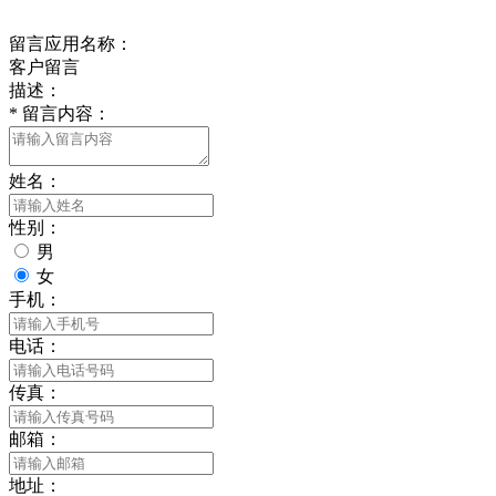
联系方式
留言应用名称：
客户留言
描述：
*
留言内容：
姓名：
性别：
男
女
手机：
电话：
传真：
邮箱：
地址：