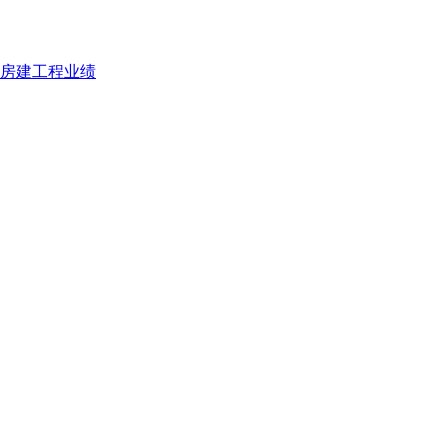
房建工程业绩