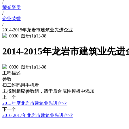
/
荣誉资质
/
企业荣誉
/
2014-2015年龙岩市建筑业先进企业
2014-2015年龙岩市建筑业先
工程描述
参数
扫二维码用手机看
未找到相应参数组，请于后台属性模板中添加
上一个
2013年度龙岩市建筑业先进企业
下一个
2016-2017年龙岩市建筑业先进企业
CONTACT INFORMATION