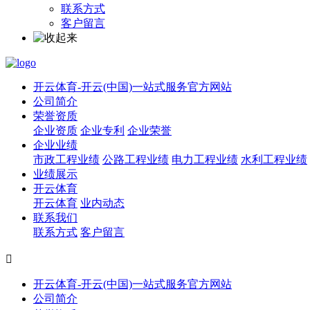
联系方式
客户留言
开云体育-开云(中国)一站式服务官方网站
公司简介
荣誉资质
企业资质
企业专利
企业荣誉
企业业绩
市政工程业绩
公路工程业绩
电力工程业绩
水利工程业绩
业绩展示
开云体育
开云体育
业内动态
联系我们
联系方式
客户留言

开云体育-开云(中国)一站式服务官方网站
公司简介