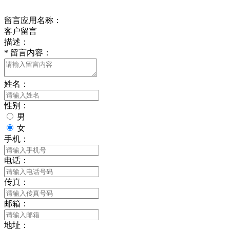
联系方式
留言应用名称：
客户留言
描述：
*
留言内容：
姓名：
性别：
男
女
手机：
电话：
传真：
邮箱：
地址：