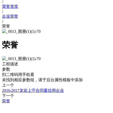
/
荣誉资质
/
企业荣誉
/
荣誉
荣誉
工程描述
参数
扫二维码用手机看
未找到相应参数组，请于后台属性模板中添加
上一个
2016-2017龙岩上守合同重信用企业
下一个
荣誉
CONTACT INFORMATION