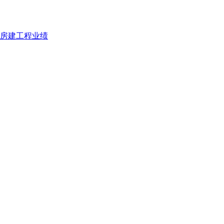
房建工程业绩