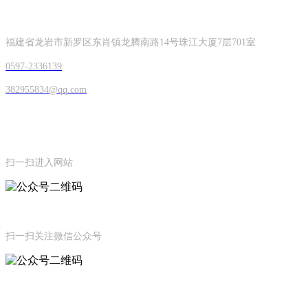
联系方式
福建省龙岩市新罗区东肖镇龙腾南路14号珠江大厦7层701室
0597-2336139
382955834@qq.com
WEBSITE QR CODE
网站二维码
扫一扫进入网站
微信公众号
扫一扫关注微信公众号
ONLINE MESSAGE