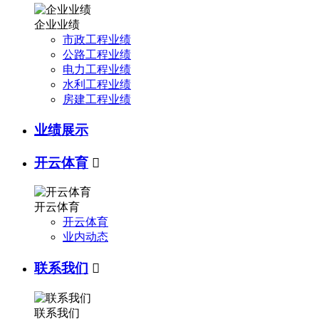
企业业绩
市政工程业绩
公路工程业绩
电力工程业绩
水利工程业绩
房建工程业绩
业绩展示
开云体育

开云体育
开云体育
业内动态
联系我们

联系我们