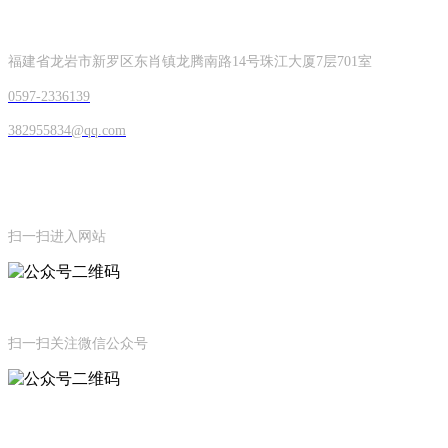
联系方式
福建省龙岩市新罗区东肖镇龙腾南路14号珠江大厦7层701室
0597-2336139
382955834@qq.com
WEBSITE QR CODE
网站二维码
扫一扫进入网站
微信公众号
扫一扫关注微信公众号
ONLINE MESSAGE