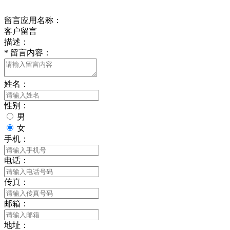
联系方式
留言应用名称：
客户留言
描述：
*
留言内容：
姓名：
性别：
男
女
手机：
电话：
传真：
邮箱：
地址：