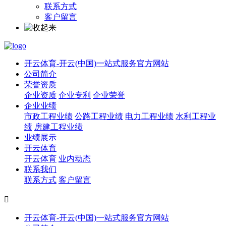
联系方式
客户留言
开云体育-开云(中国)一站式服务官方网站
公司简介
荣誉资质
企业资质
企业专利
企业荣誉
企业业绩
市政工程业绩
公路工程业绩
电力工程业绩
水利工程业
绩
房建工程业绩
业绩展示
开云体育
开云体育
业内动态
联系我们
联系方式
客户留言

开云体育-开云(中国)一站式服务官方网站