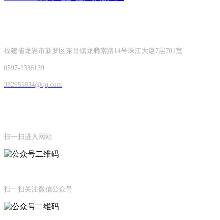
CONTACT INFORMATION
联系方式
福建省龙岩市新罗区东肖镇龙腾南路14号珠江大厦7层701室
0597-2336139
382955834@qq.com
WEBSITE QR CODE
网站二维码
扫一扫进入网站
微信公众号
扫一扫关注微信公众号