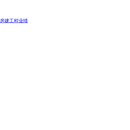
房建工程业绩