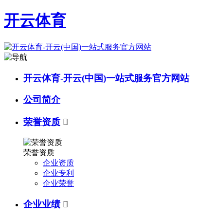
开云体育
开云体育-开云(中国)一站式服务官方网站
公司简介
荣誉资质

荣誉资质
企业资质
企业专利
企业荣誉
企业业绩
