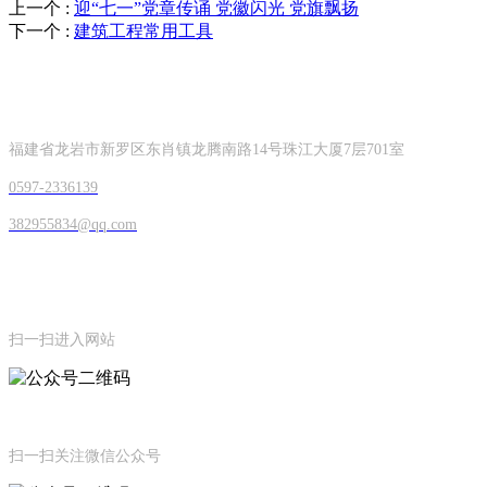
上一个
:
迎“七一”党章传诵 党徽闪光 党旗飘扬
下一个
:
建筑工程常用工具
CONTACT INFORMATION
联系方式
福建省龙岩市新罗区东肖镇龙腾南路14号珠江大厦7层701室
0597-2336139
382955834@qq.com
WEBSITE QR CODE
网站二维码
扫一扫进入网站
微信公众号
扫一扫关注微信公众号