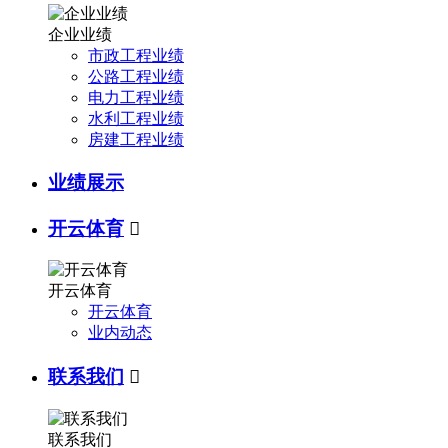
企业业绩
市政工程业绩
公路工程业绩
电力工程业绩
水利工程业绩
房建工程业绩
业绩展示
开云体育

开云体育
开云体育
业内动态
联系我们

联系我们