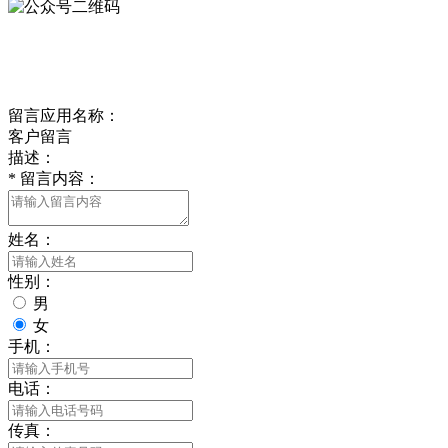
ONLINE MESSAGE
联系方式
留言应用名称：
客户留言
描述：
*
留言内容：
姓名：
性别：
男
女
手机：
电话：
传真：